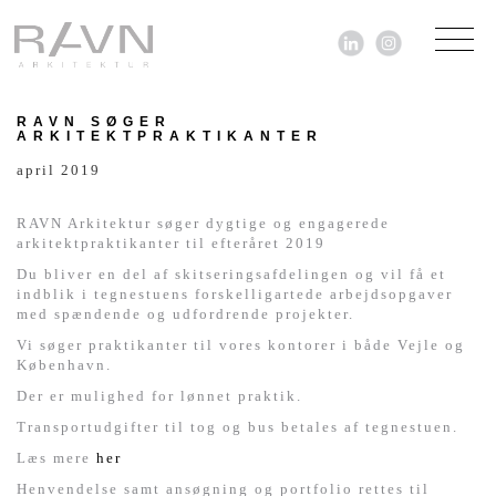
RAVN SØGER
ARKITEKTPRAKTIKANTER
ARKITEKTUR
april 2019
NYHEDER
RAVN Arkitektur søger dygtige og engagerede
arkitektpraktikanter til efteråret 2019
TEGNESTUEN
Du bliver en del af skitseringsafdelingen og vil få et
indblik i tegnestuens forskelligartede arbejdsopgaver
med spændende og udfordrende projekter.
Vi søger praktikanter til vores kontorer i både Vejle og
København.
Der er mulighed for lønnet praktik.
Transportudgifter til tog og bus betales af tegnestuen.
Læs mere
her
Henvendelse samt ansøgning og portfolio rettes til