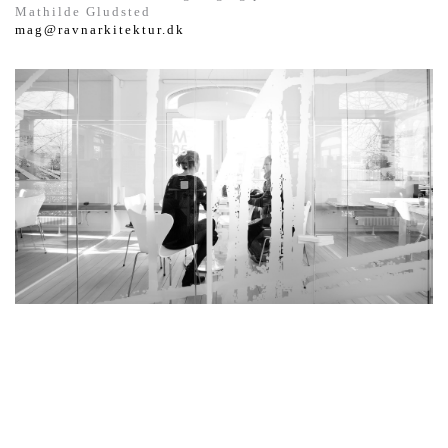
Mathilde Gludsted
mag@ravnarkitektur.dk