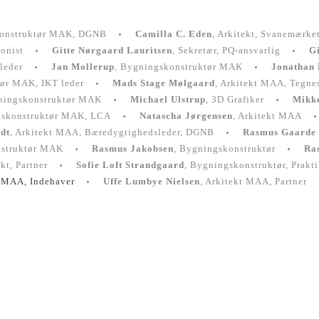
konstruktør MAK, DGNB
Camilla C. Eden
, Arkitekt, Svanemærke
ionist
Gitte Nørgaard Lauritsen
, Sekretær, PQ-ansvarlig
Gi
leder
Jan Mollerup
, Bygningskonstruktør MAK
Jonathan 
tør MAK, IKT leder
Mads Stage Mølgaard
, Arkitekt MAA, Tegn
ningskonstruktør MAK
Michael Ulstrup
, 3D Grafiker
Mikk
gskonstruktør MAK, LCA
Natascha Jørgensen
, Arkitekt MAA
dt
, Arkitekt MAA, Bæredygtighedsleder, DGNB
Rasmus Gaarde
nstruktør MAK
Rasmus Jakobsen
, Bygningskonstruktør
Ra
ekt, Partner
Sofie Loft Strandgaard
, Bygningskonstruktør, Prakt
t MAA, Indehaver
Uffe Lumbye Nielsen
, Arkitekt MAA, Partner