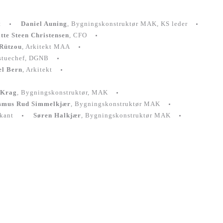
t
Daniel Auning
, Bygningskonstruktør MAK, KS leder
tte Steen Christensen
, CFO
Rützou
, Arkitekt MAA
estuechef, DGNB
el Bern
, Arkitekt
 Krag
, Bygningskonstruktør, MAK
smus Rud Simmelkjær
, Bygningskonstruktør MAK
ikant
Søren Halkjær
, Bygningskonstruktør MAK